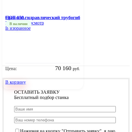
Сравнить
HOT-150 гидравлический трубогиб
Быстрый просмотр
В наличии
В избранное
70 160
Цена:
руб.
В корзину
ОСТАВИТЬ ЗАЯВКУ
Бесплатный подбор станка
Нажимая на кнопку "Отправить заявку", я даю