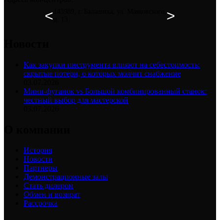
<
>
143989
, г.
Балашиха
,
ул. Маяковского,
д. 13
Новости
Как закупки инструмента влияют на себестоимость:
скрытые потери, о которых молчит снабжение
03.07.2026
Мини-фуганок vs Большой комбинированный станок:
честный выбор для мастерской
03.07.2026
О компании
История
Новости
Партнеры
Демонстрационные залы
Стать дилером
Обмен и возврат
Рассрочка