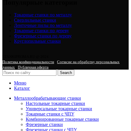
Популярные категории
Токарные станки по металлу
Сверлильные станки
Ленточные пилы по металлу
Токарные станки по дереву
Фрезерные станки по дереву
Круглопильные станки
STANKIPROMA.RU @ 2024
Политика конфиндициальности
/
Согласие на обработку персональных
данных
/
Публичная оферта
Search
Меню
Каталог
Металлообрабатывающие станки
Настольные токарные станки
Универсальные токарные станки
Токарные станки с ЧПУ
Комбинированные токарные станки
Фрезерные станки
Фрезерные станки с ЧПУ