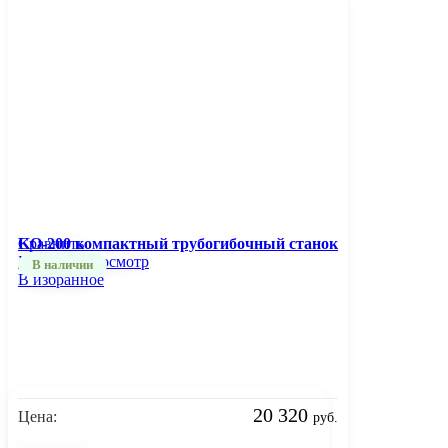
Сравнить
KO-200 компактный трубогибочный станок
Быстрый просмотр
В наличии
В избранное
20 320
Цена:
руб.