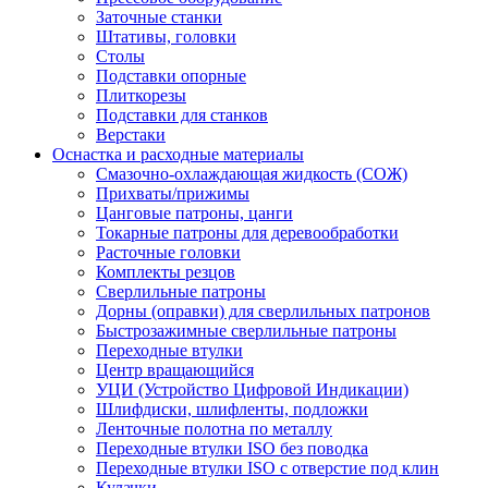
Заточные станки
Штативы, головки
Столы
Подставки опорные
Плиткорезы
Подставки для станков
Верстаки
Оснастка и расходные материалы
Смазочно-охлаждающая жидкость (СОЖ)
Прихваты/прижимы
Цанговые патроны, цанги
Токарные патроны для деревообработки
Расточные головки
Комплекты резцов
Сверлильные патроны
Дорны (оправки) для сверлильных патронов
Быстрозажимные сверлильные патроны
Переходные втулки
Центр вращающийся
УЦИ (Устройство Цифровой Индикации)
Шлифдиски, шлифленты, подложки
Ленточные полотна по металлу
Переходные втулки ISO без поводка
Переходные втулки ISO с отверстие под клин
Кулачки