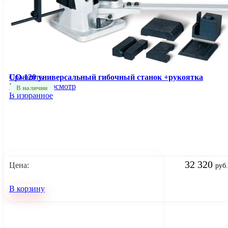
Сравнить
UO-120 универсальный гибочный станок +рукоятка
Быстрый просмотр
В наличии
В избранное
32 320
Цена:
руб.
В корзину