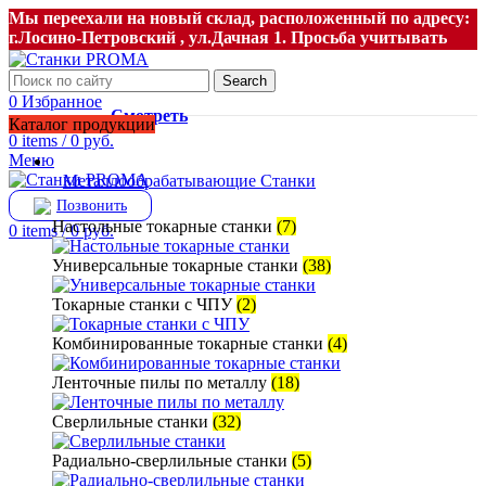
Мы переехали на новый склад, расположенный по адресу:
г.Лосино-Петровский , ул.Дачная 1. Просьба учитывать
данную информацию при планировании отгрузок !
Смотреть
Search
Новый склад расположен по адресу: г.Лосино-Петровский ,
0
Избранное
ул.Дачная 1.
Смотреть
0
Сравнить
Каталог продукции
0
items
/
0
руб.
Меню
Металлообрабатывающие Станки
Позвонить
Настольные токарные станки
(7)
0
items
/
0
руб.
Универсальные токарные станки
(38)
Токарные станки с ЧПУ
(2)
Комбинированные токарные станки
(4)
Ленточные пилы по металлу
(18)
Сверлильные станки
(32)
Радиально-сверлильные станки
(5)