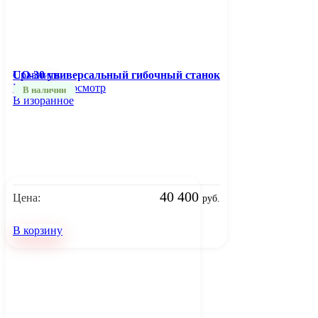
Сравнить
UO-30 универсальный гибочный станок
Быстрый просмотр
В наличии
В избранное
40 400
Цена:
руб.
В корзину